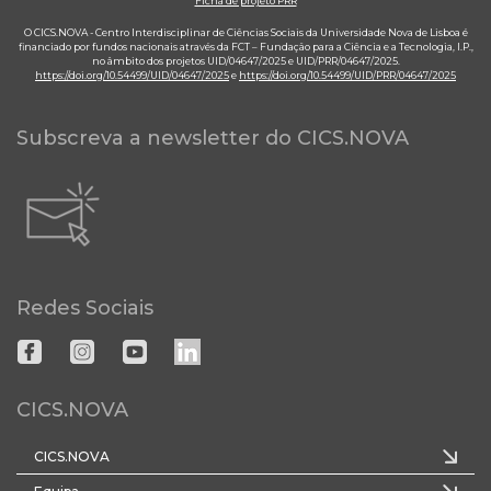
Ficha de projeto PRR
O CICS.NOVA - Centro Interdisciplinar de Ciências Sociais da Universidade Nova de Lisboa é
financiado por fundos nacionais através da FCT – Fundação para a Ciência e a Tecnologia, I.P.,
no âmbito dos projetos UID/04647/2025 e UID/PRR/04647/2025.
https://doi.org/10.54499/UID/04647/2025
e
https://doi.org/10.54499/UID/PRR/04647/2025
Subscreva a newsletter do CICS.NOVA
Redes Sociais
CICS.NOVA
CICS.NOVA