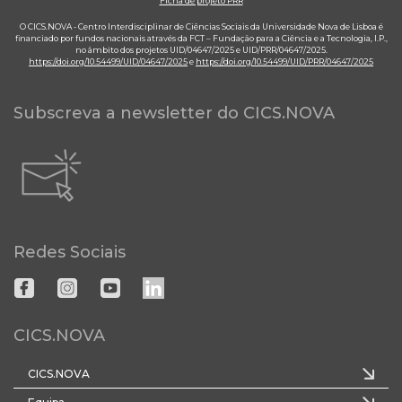
Ficha de projeto PRR
O CICS.NOVA - Centro Interdisciplinar de Ciências Sociais da Universidade Nova de Lisboa é
financiado por fundos nacionais através da FCT – Fundação para a Ciência e a Tecnologia, I.P.,
no âmbito dos projetos UID/04647/2025 e UID/PRR/04647/2025.
https://doi.org/10.54499/UID/04647/2025
e
https://doi.org/10.54499/UID/PRR/04647/2025
Subscreva a newsletter do CICS.NOVA
Redes Sociais
CICS.NOVA
CICS.NOVA