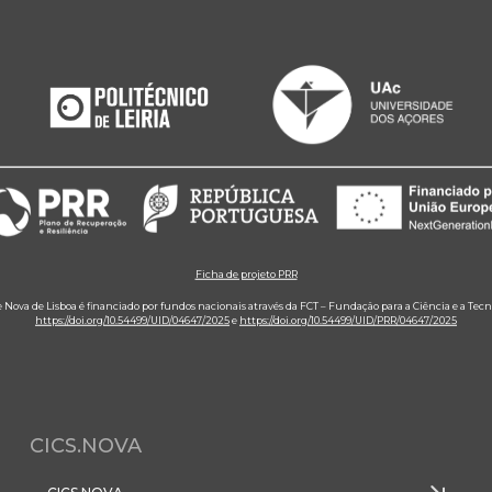
Ficha de projeto PRR
e Nova de Lisboa é financiado por fundos nacionais através da FCT – Fundação para a Ciência e a Tecn
https://doi.org/10.54499/UID/04647/2025
e
https://doi.org/10.54499/UID/PRR/04647/2025
CICS.NOVA