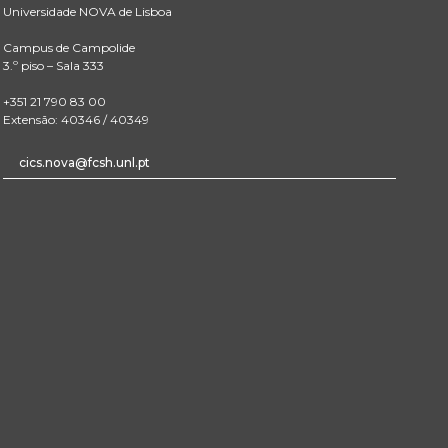
Universidade NOVA de Lisboa
Campus de Campolide
3.º piso – Sala 333
+351 21 790 83 00
Extensão: 40346 / 40349
cics.nova@fcsh.unl.pt