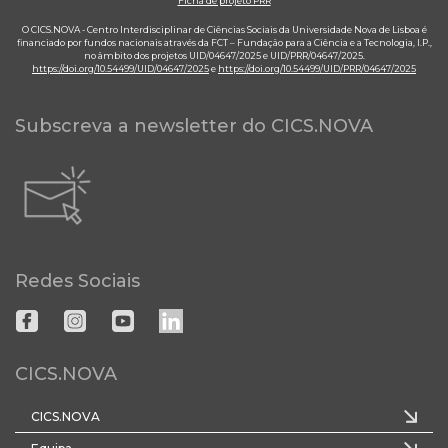
Ficha de projeto PRR
O CICS.NOVA - Centro Interdisciplinar de Ciências Sociais da Universidade Nova de Lisboa é
financiado por fundos nacionais através da FCT – Fundação para a Ciência e a Tecnologia, I.P.,
no âmbito dos projetos UID/04647/2025 e UID/PRR/04647/2025.
https://doi.org/10.54499/UID/04647/2025
e
https://doi.org/10.54499/UID/PRR/04647/2025
Subscreva a newsletter do CICS.NOVA
Redes Sociais
CICS.NOVA
CICS.NOVA