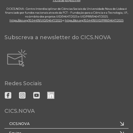
Ficha de projeto PRR
O CICS.NOVA - Centro Interdisciplinar de Ciências Sociais da Universidade Nova de Lisboa é
financiado por fundos nacionais através da FCT – Fundação para a Ciência e a Tecnologia, I.P.,
no âmbito dos projetos UID/04647/2025 e UID/PRR/04647/2025.
https://doi.org/10.54499/UID/04647/2025
e
https://doi.org/10.54499/UID/PRR/04647/2025
Subscreva a newsletter do CICS.NOVA
Redes Sociais
CICS.NOVA
CICS.NOVA