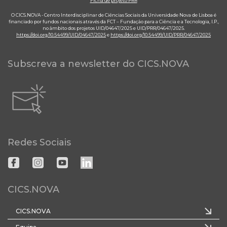
Ficha de projeto PRR
O CICS.NOVA - Centro Interdisciplinar de Ciências Sociais da Universidade Nova de Lisboa é
financiado por fundos nacionais através da FCT – Fundação para a Ciência e a Tecnologia, I.P.,
no âmbito dos projetos UID/04647/2025 e UID/PRR/04647/2025.
https://doi.org/10.54499/UID/04647/2025
e
https://doi.org/10.54499/UID/PRR/04647/2025
Subscreva a newsletter do CICS.NOVA
Redes Sociais
CICS.NOVA
CICS.NOVA