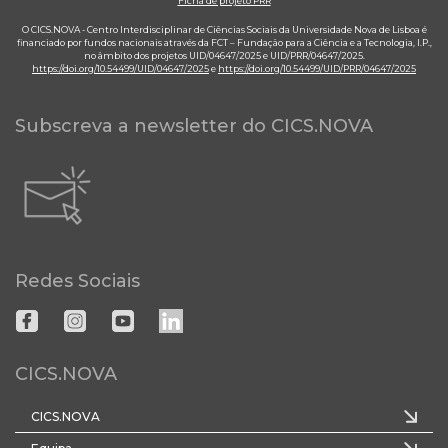
Ficha de projeto PRR
O CICS.NOVA - Centro Interdisciplinar de Ciências Sociais da Universidade Nova de Lisboa é
financiado por fundos nacionais através da FCT – Fundação para a Ciência e a Tecnologia, I.P.,
no âmbito dos projetos UID/04647/2025 e UID/PRR/04647/2025.
https://doi.org/10.54499/UID/04647/2025
e
https://doi.org/10.54499/UID/PRR/04647/2025
Subscreva a newsletter do CICS.NOVA
Redes Sociais
CICS.NOVA
CICS.NOVA