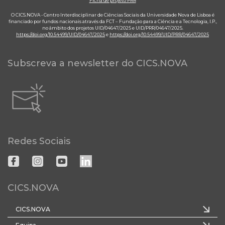
Ficha de projeto PRR
O CICS.NOVA - Centro Interdisciplinar de Ciências Sociais da Universidade Nova de Lisboa é
financiado por fundos nacionais através da FCT – Fundação para a Ciência e a Tecnologia, I.P.,
no âmbito dos projetos UID/04647/2025 e UID/PRR/04647/2025.
https://doi.org/10.54499/UID/04647/2025
e
https://doi.org/10.54499/UID/PRR/04647/2025
Subscreva a newsletter do CICS.NOVA
Redes Sociais
CICS.NOVA
CICS.NOVA