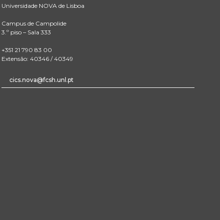
Universidade NOVA de Lisboa
Campus de Campolide
3.º piso – Sala 333
+351 21 790 83 00
Extensão: 40346 / 40349
cics.nova@fcsh.unl.pt