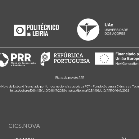
Ficha de projeto PRR
e Nova de Lisboa é financiado por fundos nacionais através da FCT – Fundação para a Ciência e a Tecn
https://doi.org/10.54499/UID/04647/2025
e
https://doi.org/10.54499/UID/PRR/04647/2025
CICS.NOVA