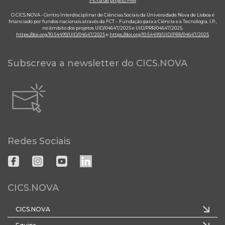
Ficha de projeto PRR
O CICS.NOVA - Centro Interdisciplinar de Ciências Sociais da Universidade Nova de Lisboa é
financiado por fundos nacionais através da FCT – Fundação para a Ciência e a Tecnologia, I.P.,
no âmbito dos projetos UID/04647/2025 e UID/PRR/04647/2025.
https://doi.org/10.54499/UID/04647/2025
e
https://doi.org/10.54499/UID/PRR/04647/2025
Subscreva a newsletter do CICS.NOVA
Redes Sociais
CICS.NOVA
CICS.NOVA