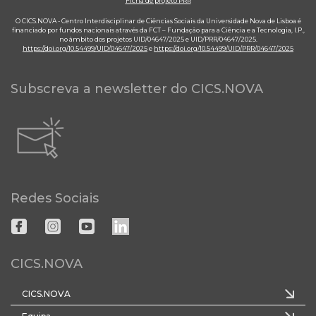
Ficha de projeto PRR
O CICS.NOVA - Centro Interdisciplinar de Ciências Sociais da Universidade Nova de Lisboa é
financiado por fundos nacionais através da FCT – Fundação para a Ciência e a Tecnologia, I.P.,
no âmbito dos projetos UID/04647/2025 e UID/PRR/04647/2025.
https://doi.org/10.54499/UID/04647/2025
e
https://doi.org/10.54499/UID/PRR/04647/2025
Subscreva a newsletter do CICS.NOVA
Redes Sociais
CICS.NOVA
CICS.NOVA