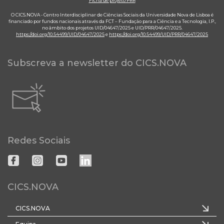
Ficha de projeto PRR
O CICS.NOVA - Centro Interdisciplinar de Ciências Sociais da Universidade Nova de Lisboa é
financiado por fundos nacionais através da FCT – Fundação para a Ciência e a Tecnologia, I.P.,
no âmbito dos projetos UID/04647/2025 e UID/PRR/04647/2025.
https://doi.org/10.54499/UID/04647/2025
e
https://doi.org/10.54499/UID/PRR/04647/2025
Subscreva a newsletter do CICS.NOVA
Redes Sociais
CICS.NOVA
CICS.NOVA