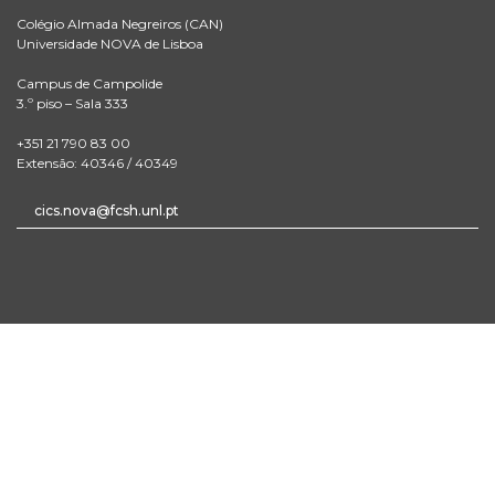
Colégio Almada Negreiros (CAN)
Universidade NOVA de Lisboa
Campus de Campolide
3.º piso – Sala 333
+351 21 790 83 00
Extensão: 40346 / 40349
cics.nova@fcsh.unl.pt