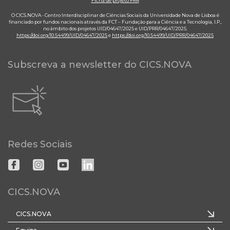
Ficha de projeto PRR
O CICS.NOVA - Centro Interdisciplinar de Ciências Sociais da Universidade Nova de Lisboa é
financiado por fundos nacionais através da FCT – Fundação para a Ciência e a Tecnologia, I.P.,
no âmbito dos projetos UID/04647/2025 e UID/PRR/04647/2025.
https://doi.org/10.54499/UID/04647/2025
e
https://doi.org/10.54499/UID/PRR/04647/2025
Subscreva a newsletter do CICS.NOVA
Redes Sociais
CICS.NOVA
CICS.NOVA