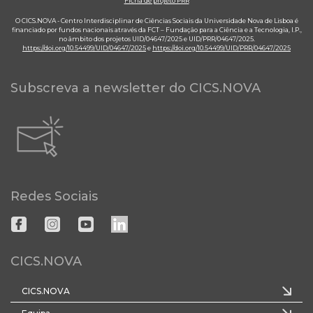
Ficha de projeto PRR
O CICS.NOVA - Centro Interdisciplinar de Ciências Sociais da Universidade Nova de Lisboa é
financiado por fundos nacionais através da FCT – Fundação para a Ciência e a Tecnologia, I.P.,
no âmbito dos projetos UID/04647/2025 e UID/PRR/04647/2025.
https://doi.org/10.54499/UID/04647/2025
e
https://doi.org/10.54499/UID/PRR/04647/2025
Subscreva a newsletter do CICS.NOVA
Redes Sociais
CICS.NOVA
CICS.NOVA