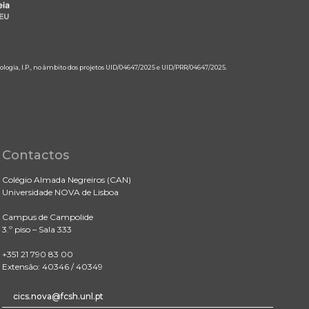
ologia, I.P., no âmbito dos projetos UID/04647/2025 e UID/PRR/04647/2025.
Contactos
Colégio Almada Negreiros (CAN)
Universidade NOVA de Lisboa
Campus de Campolide
3.º piso – Sala 333
+351 21 790 83 00
Extensão: 40346 / 40349
cics.nova@fcsh.unl.pt