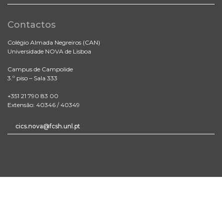
Contactos
Colégio Almada Negreiros (CAN)
Universidade NOVA de Lisboa
Campus de Campolide
3.º piso – Sala 333
+351 21 790 83 00
Extensão: 40346 / 40349
cics.nova@fcsh.unl.pt