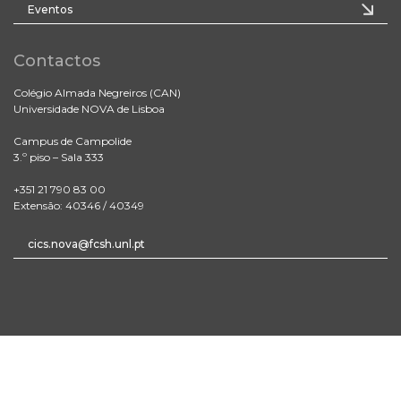
Eventos
Contactos
Colégio Almada Negreiros (CAN)
Universidade NOVA de Lisboa
Campus de Campolide
3.º piso – Sala 333
+351 21 790 83 00
Extensão: 40346 / 40349
cics.nova@fcsh.unl.pt