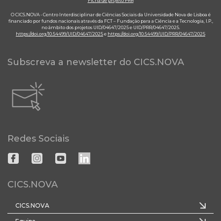
Ficha de projeto PRR
O CICS.NOVA - Centro Interdisciplinar de Ciências Sociais da Universidade Nova de Lisboa é
financiado por fundos nacionais através da FCT – Fundação para a Ciência e a Tecnologia, I.P.,
no âmbito dos projetos UID/04647/2025 e UID/PRR/04647/2025.
https://doi.org/10.54499/UID/04647/2025
e
https://doi.org/10.54499/UID/PRR/04647/2025
Subscreva a newsletter do CICS.NOVA
Redes Sociais
CICS.NOVA
CICS.NOVA