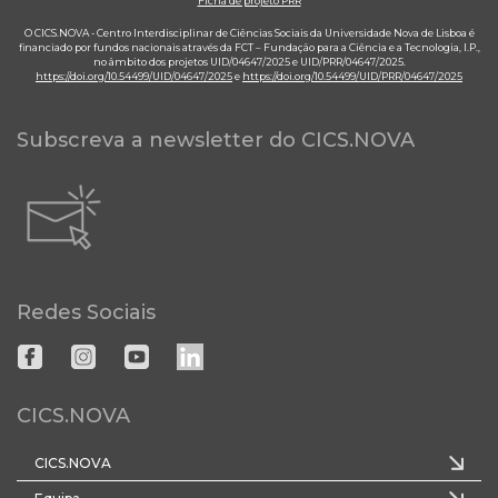
Ficha de projeto PRR
O CICS.NOVA - Centro Interdisciplinar de Ciências Sociais da Universidade Nova de Lisboa é
financiado por fundos nacionais através da FCT – Fundação para a Ciência e a Tecnologia, I.P.,
no âmbito dos projetos UID/04647/2025 e UID/PRR/04647/2025.
https://doi.org/10.54499/UID/04647/2025
e
https://doi.org/10.54499/UID/PRR/04647/2025
Subscreva a newsletter do CICS.NOVA
Redes Sociais
CICS.NOVA
CICS.NOVA