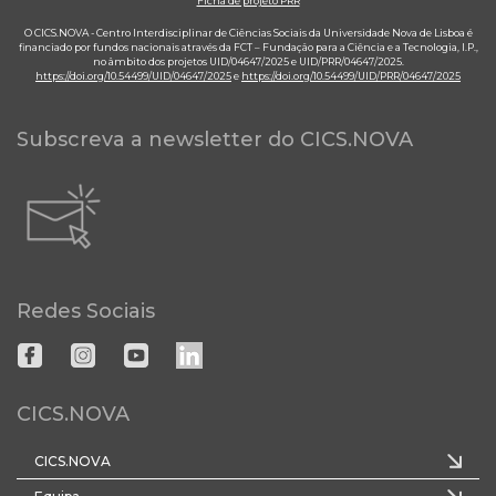
Ficha de projeto PRR
O CICS.NOVA - Centro Interdisciplinar de Ciências Sociais da Universidade Nova de Lisboa é
financiado por fundos nacionais através da FCT – Fundação para a Ciência e a Tecnologia, I.P.,
no âmbito dos projetos UID/04647/2025 e UID/PRR/04647/2025.
https://doi.org/10.54499/UID/04647/2025
e
https://doi.org/10.54499/UID/PRR/04647/2025
Subscreva a newsletter do CICS.NOVA
Redes Sociais
CICS.NOVA
CICS.NOVA