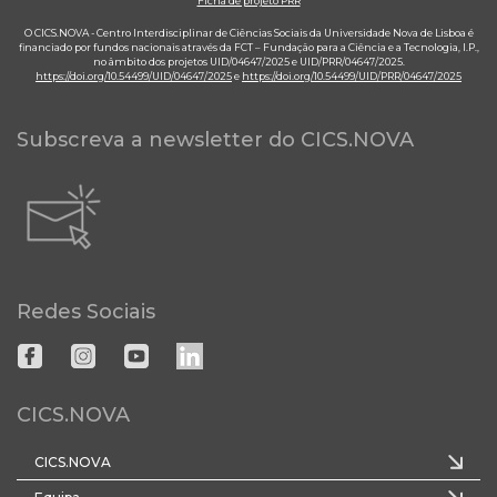
Ficha de projeto PRR
O CICS.NOVA - Centro Interdisciplinar de Ciências Sociais da Universidade Nova de Lisboa é
financiado por fundos nacionais através da FCT – Fundação para a Ciência e a Tecnologia, I.P.,
no âmbito dos projetos UID/04647/2025 e UID/PRR/04647/2025.
https://doi.org/10.54499/UID/04647/2025
e
https://doi.org/10.54499/UID/PRR/04647/2025
Subscreva a newsletter do CICS.NOVA
Redes Sociais
CICS.NOVA
CICS.NOVA