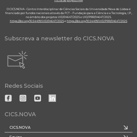
Ficha de projeto PRR
O CICS.NOVA - Centro Interdisciplinar de Ciências Sociais da Universidade Nova de Lisboa é
financiado por fundos nacionais através da FCT – Fundação para a Ciência e a Tecnologia, I.P.,
no âmbito dos projetos UID/04647/2025 e UID/PRR/04647/2025.
https://doi.org/10.54499/UID/04647/2025
e
https://doi.org/10.54499/UID/PRR/04647/2025
Subscreva a newsletter do CICS.NOVA
Redes Sociais
CICS.NOVA
CICS.NOVA