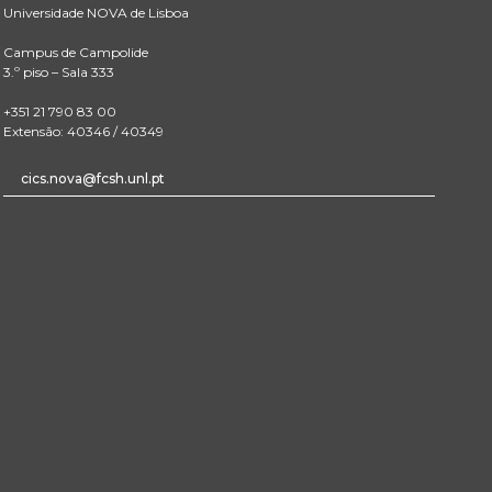
Universidade NOVA de Lisboa
Campus de Campolide
3.º piso – Sala 333
+351 21 790 83 00
Extensão: 40346 / 40349
cics.nova@fcsh.unl.pt