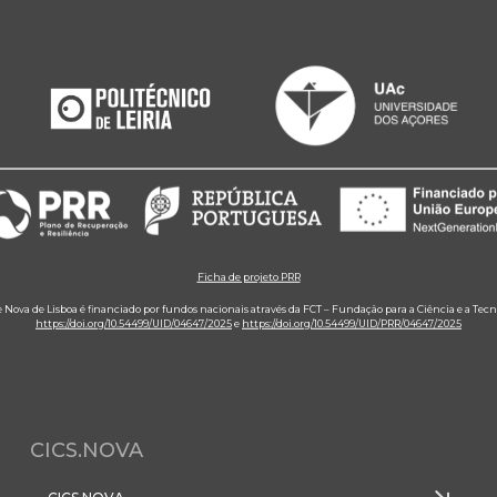
Ficha de projeto PRR
e Nova de Lisboa é financiado por fundos nacionais através da FCT – Fundação para a Ciência e a Tecn
https://doi.org/10.54499/UID/04647/2025
e
https://doi.org/10.54499/UID/PRR/04647/2025
CICS.NOVA