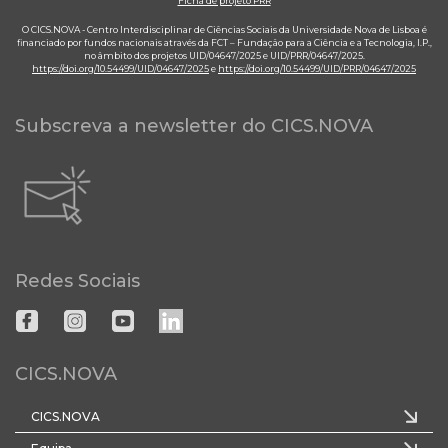
Ficha de projeto PRR
O CICS.NOVA - Centro Interdisciplinar de Ciências Sociais da Universidade Nova de Lisboa é
financiado por fundos nacionais através da FCT – Fundação para a Ciência e a Tecnologia, I.P.,
no âmbito dos projetos UID/04647/2025 e UID/PRR/04647/2025.
https://doi.org/10.54499/UID/04647/2025
e
https://doi.org/10.54499/UID/PRR/04647/2025
Subscreva a newsletter do CICS.NOVA
Redes Sociais
CICS.NOVA
CICS.NOVA