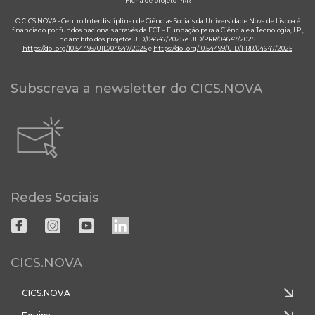
Ficha de projeto PRR
O CICS.NOVA - Centro Interdisciplinar de Ciências Sociais da Universidade Nova de Lisboa é
financiado por fundos nacionais através da FCT – Fundação para a Ciência e a Tecnologia, I.P.,
no âmbito dos projetos UID/04647/2025 e UID/PRR/04647/2025.
https://doi.org/10.54499/UID/04647/2025
e
https://doi.org/10.54499/UID/PRR/04647/2025
Subscreva a newsletter do CICS.NOVA
Redes Sociais
CICS.NOVA
CICS.NOVA