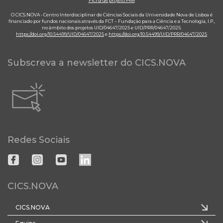
Ficha de projeto PRR
O CICS.NOVA - Centro Interdisciplinar de Ciências Sociais da Universidade Nova de Lisboa é
financiado por fundos nacionais através da FCT – Fundação para a Ciência e a Tecnologia, I.P.,
no âmbito dos projetos UID/04647/2025 e UID/PRR/04647/2025.
https://doi.org/10.54499/UID/04647/2025
e
https://doi.org/10.54499/UID/PRR/04647/2025
Subscreva a newsletter do CICS.NOVA
Redes Sociais
CICS.NOVA
CICS.NOVA