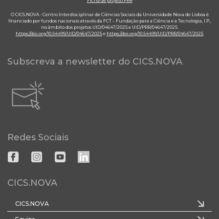
Ficha de projeto PRR
O CICS.NOVA - Centro Interdisciplinar de Ciências Sociais da Universidade Nova de Lisboa é
financiado por fundos nacionais através da FCT – Fundação para a Ciência e a Tecnologia, I.P.,
no âmbito dos projetos UID/04647/2025 e UID/PRR/04647/2025.
https://doi.org/10.54499/UID/04647/2025
e
https://doi.org/10.54499/UID/PRR/04647/2025
Subscreva a newsletter do CICS.NOVA
Redes Sociais
CICS.NOVA
CICS.NOVA