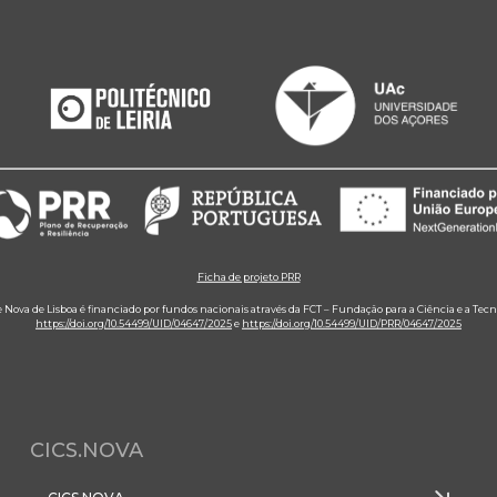
Ficha de projeto PRR
e Nova de Lisboa é financiado por fundos nacionais através da FCT – Fundação para a Ciência e a Tecn
https://doi.org/10.54499/UID/04647/2025
e
https://doi.org/10.54499/UID/PRR/04647/2025
CICS.NOVA