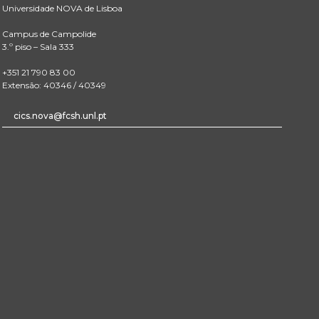
Universidade NOVA de Lisboa
Campus de Campolide
3.º piso – Sala 333
+351 21 790 83 00
Extensão: 40346 / 40349
cics.nova@fcsh.unl.pt