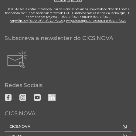
Ficha de projeto PRR
O CICS.NOVA - Centro Interdisciplinar de Ciências Sociais da Universidade Nova de Lisboa é
financiado por fundos nacionais através da FCT – Fundação para a Ciência e a Tecnologia, I.P.,
no âmbito dos projetos UID/04647/2025 e UID/PRR/04647/2025.
https://doi.org/10.54499/UID/04647/2025
e
https://doi.org/10.54499/UID/PRR/04647/2025
Subscreva a newsletter do CICS.NOVA
Redes Sociais
CICS.NOVA
CICS.NOVA