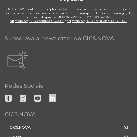
Ficha de projeto PRR
O CICS.NOVA - Centro Interdisciplinar de Ciências Sociais da Universidade Nova de Lisboa é
financiado por fundos nacionais através da FCT – Fundação para a Ciência e a Tecnologia, I.P.,
no âmbito dos projetos UID/04647/2025 e UID/PRR/04647/2025.
https://doi.org/10.54499/UID/04647/2025
e
https://doi.org/10.54499/UID/PRR/04647/2025
Subscreva a newsletter do CICS.NOVA
Redes Sociais
CICS.NOVA
CICS.NOVA