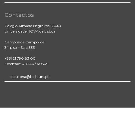
Contactos
Colégio Almada Negreiros (CAN)
Universidade NOVA de Lisboa
Campus de Campolide
3.º piso – Sala 333
+351 21 790 83 00
Extensão: 40346 / 40349
cics.nova@fcsh.unl.pt