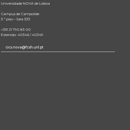
Universidade NOVA de Lisboa
Campus de Campolide
3.º piso – Sala 333
+351 21 790 83 00
Extensão: 40346 / 40349
cics.nova@fcsh.unl.pt