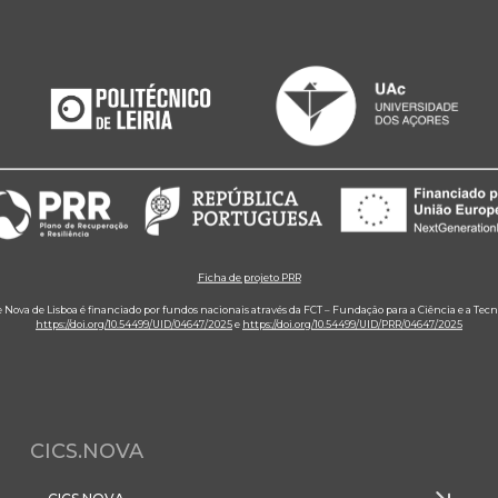
Ficha de projeto PRR
e Nova de Lisboa é financiado por fundos nacionais através da FCT – Fundação para a Ciência e a Tecn
https://doi.org/10.54499/UID/04647/2025
e
https://doi.org/10.54499/UID/PRR/04647/2025
CICS.NOVA