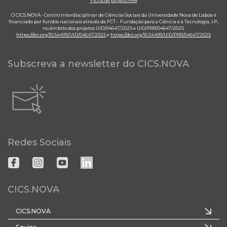
Ficha de projeto PRR
O CICS.NOVA - Centro Interdisciplinar de Ciências Sociais da Universidade Nova de Lisboa é
financiado por fundos nacionais através da FCT – Fundação para a Ciência e a Tecnologia, I.P.,
no âmbito dos projetos UID/04647/2025 e UID/PRR/04647/2025.
https://doi.org/10.54499/UID/04647/2025
e
https://doi.org/10.54499/UID/PRR/04647/2025
Subscreva a newsletter do CICS.NOVA
Redes Sociais
CICS.NOVA
CICS.NOVA