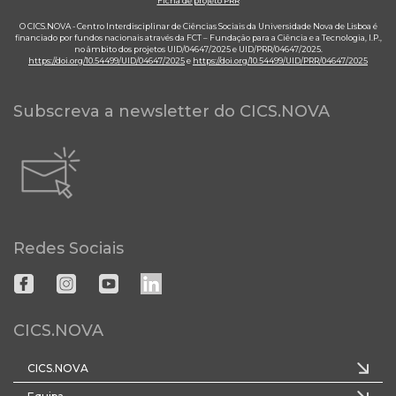
Ficha de projeto PRR
O CICS.NOVA - Centro Interdisciplinar de Ciências Sociais da Universidade Nova de Lisboa é
financiado por fundos nacionais através da FCT – Fundação para a Ciência e a Tecnologia, I.P.,
no âmbito dos projetos UID/04647/2025 e UID/PRR/04647/2025.
https://doi.org/10.54499/UID/04647/2025
e
https://doi.org/10.54499/UID/PRR/04647/2025
Subscreva a newsletter do CICS.NOVA
Redes Sociais
CICS.NOVA
CICS.NOVA