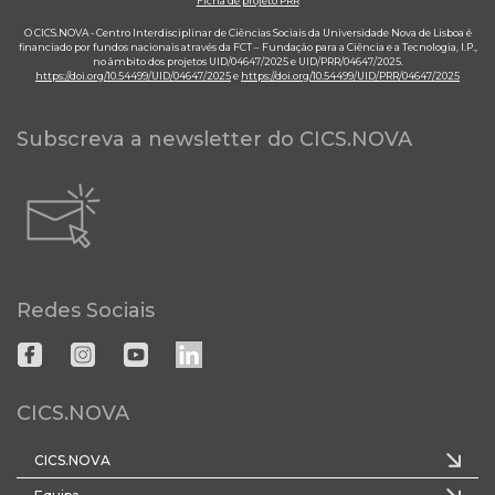
Ficha de projeto PRR
O CICS.NOVA - Centro Interdisciplinar de Ciências Sociais da Universidade Nova de Lisboa é
financiado por fundos nacionais através da FCT – Fundação para a Ciência e a Tecnologia, I.P.,
no âmbito dos projetos UID/04647/2025 e UID/PRR/04647/2025.
https://doi.org/10.54499/UID/04647/2025
e
https://doi.org/10.54499/UID/PRR/04647/2025
Subscreva a newsletter do CICS.NOVA
Redes Sociais
CICS.NOVA
CICS.NOVA