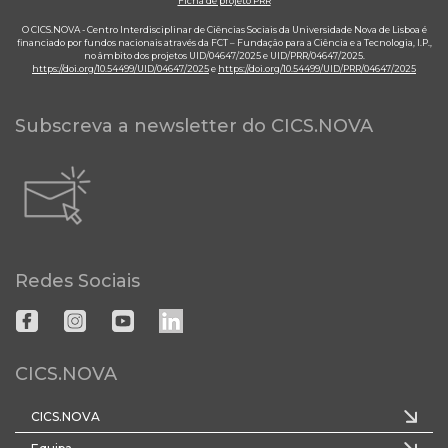
Ficha de projeto PRR
O CICS.NOVA - Centro Interdisciplinar de Ciências Sociais da Universidade Nova de Lisboa é
financiado por fundos nacionais através da FCT – Fundação para a Ciência e a Tecnologia, I.P.,
no âmbito dos projetos UID/04647/2025 e UID/PRR/04647/2025.
https://doi.org/10.54499/UID/04647/2025
e
https://doi.org/10.54499/UID/PRR/04647/2025
Subscreva a newsletter do CICS.NOVA
Redes Sociais
CICS.NOVA
CICS.NOVA