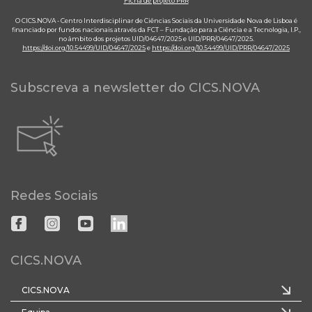
Ficha de projeto PRR
O CICS.NOVA - Centro Interdisciplinar de Ciências Sociais da Universidade Nova de Lisboa é
financiado por fundos nacionais através da FCT – Fundação para a Ciência e a Tecnologia, I.P.,
no âmbito dos projetos UID/04647/2025 e UID/PRR/04647/2025.
https://doi.org/10.54499/UID/04647/2025
e
https://doi.org/10.54499/UID/PRR/04647/2025
Subscreva a newsletter do CICS.NOVA
Redes Sociais
CICS.NOVA
CICS.NOVA