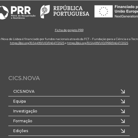
Ficha de projeto PRR
e Nova de Lisboa é financiado por fundos nacionais através da FCT – Fundação para a Ciência e a Tecn
https://doi.org/10.54499/UID/04647/2025
e
https://doi.org/10.54499/UID/PRR/04647/2025
CICS.NOVA
CICS.NOVA
Equipa
Investigação
Formação
Edições