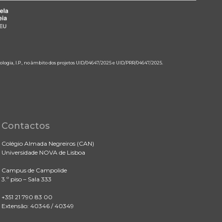
ologia, I.P., no âmbito dos projetos UID/04647/2025 e UID/PRR/04647/2025.
Contactos
Colégio Almada Negreiros (CAN)
Universidade NOVA de Lisboa
Campus de Campolide
3.º piso – Sala 333
+351 21 790 83 00
Extensão: 40346 / 40349