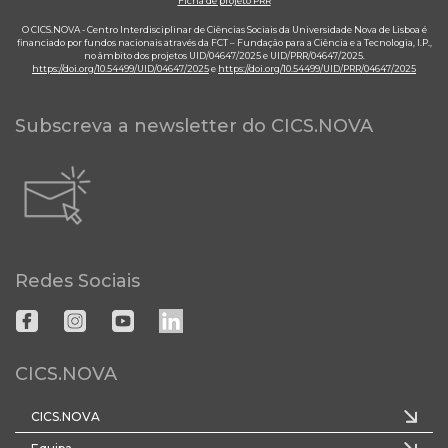
Ficha de projeto PRR
O CICS.NOVA - Centro Interdisciplinar de Ciências Sociais da Universidade Nova de Lisboa é
financiado por fundos nacionais através da FCT – Fundação para a Ciência e a Tecnologia, I.P.,
no âmbito dos projetos UID/04647/2025 e UID/PRR/04647/2025.
https://doi.org/10.54499/UID/04647/2025
e
https://doi.org/10.54499/UID/PRR/04647/2025
Subscreva a newsletter do CICS.NOVA
Redes Sociais
CICS.NOVA
CICS.NOVA