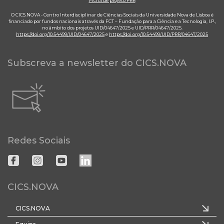
Ficha de projeto PRR
O CICS.NOVA - Centro Interdisciplinar de Ciências Sociais da Universidade Nova de Lisboa é
financiado por fundos nacionais através da FCT – Fundação para a Ciência e a Tecnologia, I.P.,
no âmbito dos projetos UID/04647/2025 e UID/PRR/04647/2025.
https://doi.org/10.54499/UID/04647/2025
e
https://doi.org/10.54499/UID/PRR/04647/2025
Subscreva a newsletter do CICS.NOVA
Redes Sociais
CICS.NOVA
CICS.NOVA