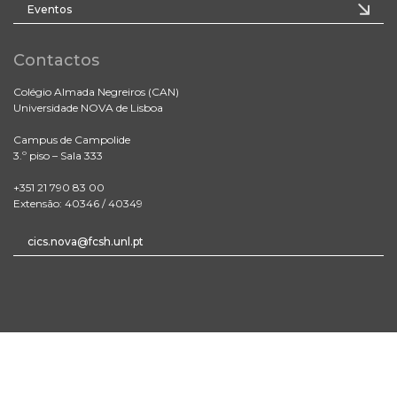
Eventos
Contactos
Colégio Almada Negreiros (CAN)
Universidade NOVA de Lisboa
Campus de Campolide
3.º piso – Sala 333
+351 21 790 83 00
Extensão: 40346 / 40349
cics.nova@fcsh.unl.pt