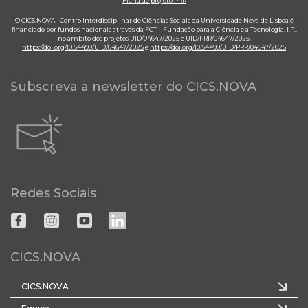
Ficha de projeto PRR
O CICS.NOVA - Centro Interdisciplinar de Ciências Sociais da Universidade Nova de Lisboa é
financiado por fundos nacionais através da FCT – Fundação para a Ciência e a Tecnologia, I.P.,
no âmbito dos projetos UID/04647/2025 e UID/PRR/04647/2025.
https://doi.org/10.54499/UID/04647/2025
e
https://doi.org/10.54499/UID/PRR/04647/2025
Subscreva a newsletter do CICS.NOVA
Redes Sociais
CICS.NOVA
CICS.NOVA