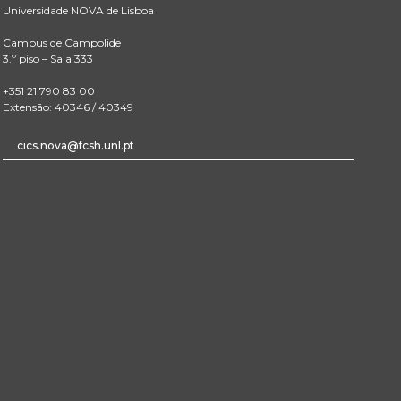
Universidade NOVA de Lisboa
Campus de Campolide
3.º piso – Sala 333
+351 21 790 83 00
Extensão: 40346 / 40349
cics.nova@fcsh.unl.pt