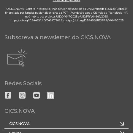
Ficha de projeto PRR
O CICS.NOVA - Centro Interdisciplinar de Ciências Sociais da Universidade Nova de Lisboa é
financiado por fundos nacionais através da FCT – Fundação para a Ciência e a Tecnologia, I.P.,
no âmbito dos projetos UID/04647/2025 e UID/PRR/04647/2025.
https://doi.org/10.54499/UID/04647/2025
e
https://doi.org/10.54499/UID/PRR/04647/2025
Subscreva a newsletter do CICS.NOVA
Redes Sociais
CICS.NOVA
CICS.NOVA