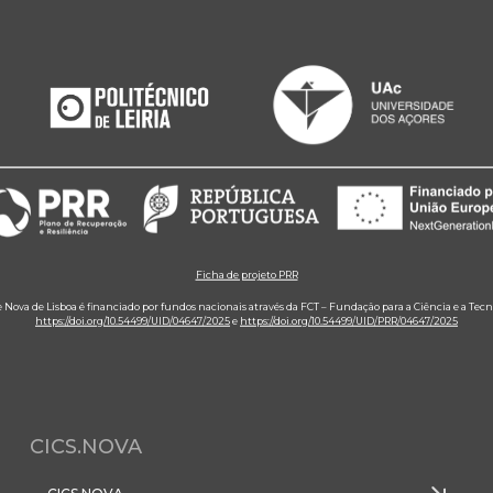
Ficha de projeto PRR
e Nova de Lisboa é financiado por fundos nacionais através da FCT – Fundação para a Ciência e a Tecn
https://doi.org/10.54499/UID/04647/2025
e
https://doi.org/10.54499/UID/PRR/04647/2025
CICS.NOVA