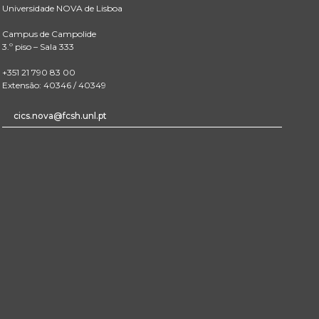
Universidade NOVA de Lisboa
Campus de Campolide
3.º piso – Sala 333
+351 21 790 83 00
Extensão: 40346 / 40349
cics.nova@fcsh.unl.pt