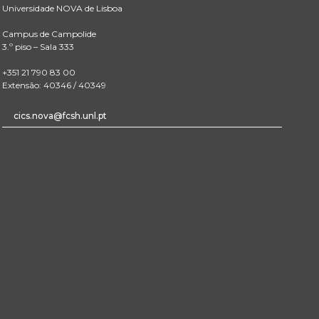
Universidade NOVA de Lisboa
Campus de Campolide
3.º piso – Sala 333
+351 21 790 83 00
Extensão: 40346 / 40349
cics.nova@fcsh.unl.pt