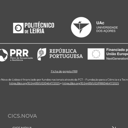
Ficha de projeto PRR
e Nova de Lisboa é financiado por fundos nacionais através da FCT – Fundação para a Ciência e a Tecn
https://doi.org/10.54499/UID/04647/2025
e
https://doi.org/10.54499/UID/PRR/04647/2025
CICS.NOVA