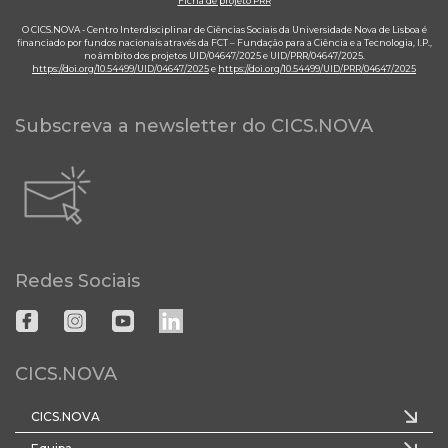
Ficha de projeto PRR
O CICS.NOVA - Centro Interdisciplinar de Ciências Sociais da Universidade Nova de Lisboa é
financiado por fundos nacionais através da FCT – Fundação para a Ciência e a Tecnologia, I.P.,
no âmbito dos projetos UID/04647/2025 e UID/PRR/04647/2025.
https://doi.org/10.54499/UID/04647/2025
e
https://doi.org/10.54499/UID/PRR/04647/2025
Subscreva a newsletter do CICS.NOVA
Redes Sociais
CICS.NOVA
CICS.NOVA