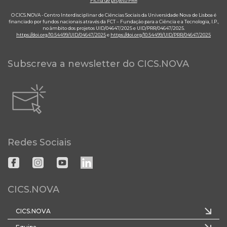
Ficha de projeto PRR
O CICS.NOVA - Centro Interdisciplinar de Ciências Sociais da Universidade Nova de Lisboa é
financiado por fundos nacionais através da FCT – Fundação para a Ciência e a Tecnologia, I.P.,
no âmbito dos projetos UID/04647/2025 e UID/PRR/04647/2025.
https://doi.org/10.54499/UID/04647/2025
e
https://doi.org/10.54499/UID/PRR/04647/2025
Subscreva a newsletter do CICS.NOVA
Redes Sociais
CICS.NOVA
CICS.NOVA