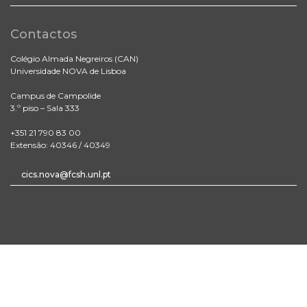
Contactos
Colégio Almada Negreiros (CAN)
Universidade NOVA de Lisboa
Campus de Campolide
3.º piso – Sala 333
+351 21 790 83 00
Extensão: 40346 / 40349
cics.nova@fcsh.unl.pt